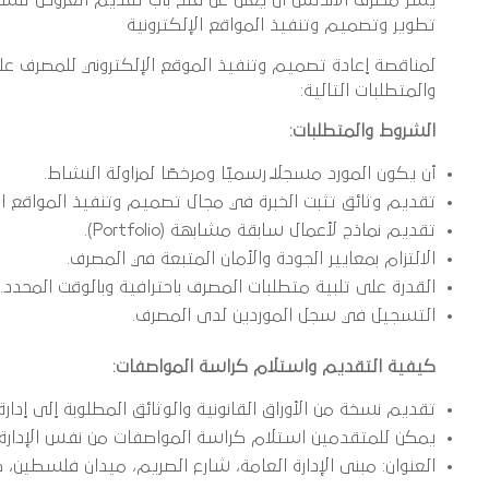
تطوير وتصميم وتنفيذ المواقع الإلكترونية
لمناقصة إعادة تصميم وتنفيذ الموقع الإلكتروني للمصرف على
والمتطلبات التالية:
الشروط والمتطلبات:
أن يكون المورد مسجلاً رسميًا ومرخصًا لمزاولة النشاط.
تقديم وثائق تثبت الخبرة في مجال تصميم وتنفيذ المواقع الإ
تقديم نماذج لأعمال سابقة مشابهة (Portfolio).
الالتزام بمعايير الجودة والأمان المتبعة في المصرف.
القدرة على تلبية متطلبات المصرف باحترافية وبالوقت المحدد.
التسجيل في سجل الموردين لدى المصرف.
كيفية التقديم واستلام كراسة المواصفات:
تقديم نسخة من الأوراق القانونية والوثائق المطلوبة إلى إدارة 
يمكن للمتقدمين استلام كراسة المواصفات من نفس الإدارة
العنوان: مبنى الإدارة العامة، شارع الصريم، ميدان فلسطين، طر