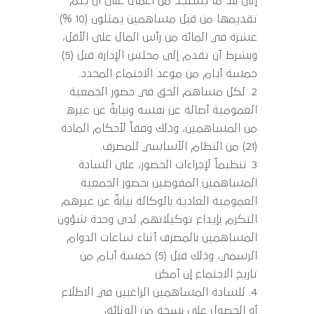
إلى بند ما يستجد من أعمال على أن يتم
تقديمها من قبل مساهمين يمثلون (10 %)
عشرة في المائة من رأس المال على الأقل،
وبشرط أن تقدم إلى مجلس الإدارة قبل (5)
خمسة أيام من موعد الاجتماع المحدد.
لكل مساهم الحق في حضور الجمعية
العمومية أصالة عن نفسه ونيابةً عن غيره
من المساهمين، وذلك وفقاً لأحكام المادة
(21) من النظام الأساسي للمصرف.
تنظيماً لإجراءات الحضور، على السادة
المساهمين المفوضين بحضور الجمعية
العمومية العادية بالوكالة نيابةً عن غيرهم
التكرم بإيداع توكيلاتهم لدى وحدة شؤون
المساهمين بالمصرف أثناء ساعات الدوام
الرسمي، وذلك قبل (5) خمسة أيام من
تاريخ الاجتماع إن أمكن.
للسادة المساهمين الراغبين في الاطلاع
أو الحصول على نسخة من الوثائق