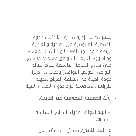
يسـر
مجلس إدارة مصرف الأندلس دعوة
الجمعية العمومية غير العادية والعادية
للإنعقاد في اجتماعها الأول لسنة 2022 م
وذلك يوم الأربعاء الموافق 28/12/2022 م
على تمام الساعة التاسعة صباحاً بصالة
النواعم (كوكب النواعم) بالقرب من جزيرة
عودة الحياة في منطقة الفرناج بمدينة
طرابلس، لمناقشة بنود جدول الأعمال الآتية:
أولاً/ الجمعية العمومية غير العادية:
1
– البند الأول/
تعديل النظام الأساسي
للمصرف.
2- البند الثانـي/
تعديل عقد تأسيس