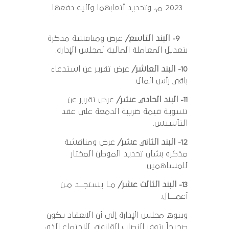
2023 م، وتحديد أتعابهما وآلية دفعها.
9- البند التاسع/
عرض ومناقشة مذكرة
بتعديل المعاملة المالية لمجلس الإدارة.
10- البند العاشر/
عرض تقرير عن استدعاء
باقي رأس المال.
11- البند الحادي عشر/
عرض تقرير عن
تسوية قيمة ضريبة الدمغة على عقد
التأسيس.
12- البند الثاني عشر/
عرض ومناقشة
مذكرة بشأن تحديد الموطن المختار
للمساهمين.
13- البند الثالث عشر/
مـا يستجــد مـن
أعمـــال.
وينوه مجلس الإدارة إلى أن الانعقاد يكون
صحيحاً بتوفر النصاب القانوني للاجتماع الذي