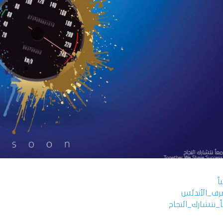
ً
ف_الأندلس
_نتشارك_النجاح