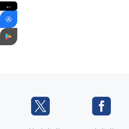
←

