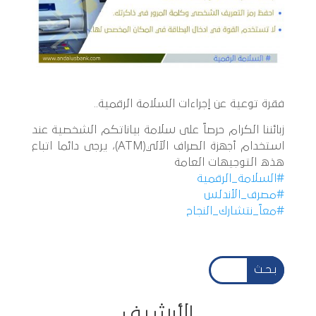
فقرة توعية عن إجراءات السلامة الرقمية..
زبائننا الكرام حرصاً على سلامة بياناتكم الشخصية عند
استخدام أجهزة الصراف الآلي(ATM)، يرجى دائما اتباع
هذه التوجيهات العامة
#السلامة_الرقمية
#مصرف_الأندلس
#معاً_نتشارك_النجاح
بـحـث
الأرشيف