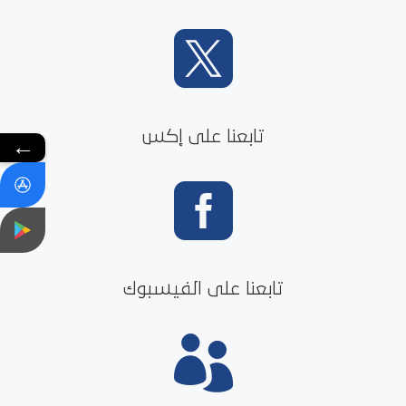

تابعنا على إكس
←

تابعنا على الفيسبوك
