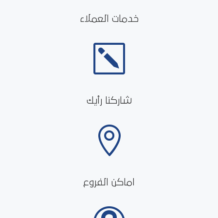
خدمات العملاء
k
شاركنا رأيك

اماكن الفروع