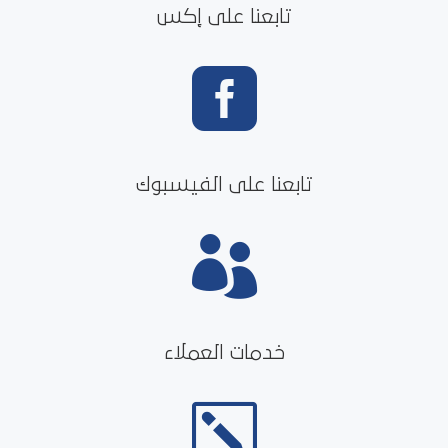
تابعنا على إكس

تابعنا على الفيسبوك

خدمات العملاء
k