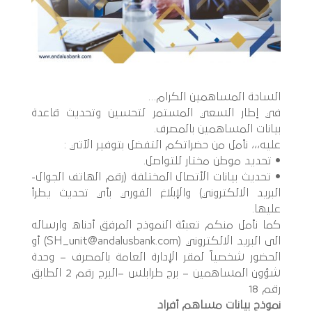
السادة المساهمين الكرام…
في إطار السعي المستمر لتحسين وتحديث قاعدة
بيانات المساهمين بالمصرف.
عليه،،، نأمل من حضراتكم التفضل بتوفير الآتي :
• تحديد موطن مختار للتواصل.
• تحديث بيانات الأتصال المختلفة (رقم الهاتف الجوال-
البريد الالكتروني) والإبلاغ الفوري بأي تحديث يطرأ
عليها.
كما نأمل منكم تعبئة النموذج المرفق أدناه وارساله
الى البريد الالكتروني (SH_unit@andalusbank.com) أو
الحضور شخصياً لمقر الإدارة العامة بالمصرف – وحدة
شؤون المساهمين – برج طرابلس –البرج رقم 2 الطابق
رقم 18
نموذج بيانات مساهم أفراد