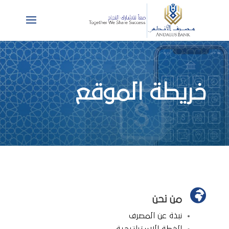
خريطة الموقع

من نحن
نبذة عن المصرف