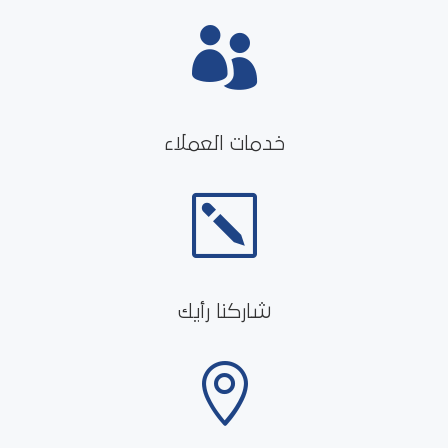

خدمات العملاء
k
شاركنا رأيك
